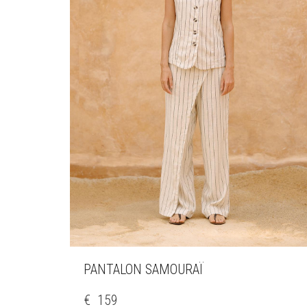
PANTALON SAMOURAÏ
CE
PRODUIT
€
159